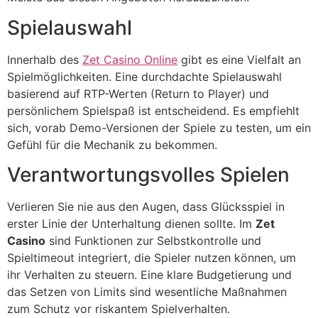
Spielauswahl
Innerhalb des
Zet Casino Online
gibt es eine Vielfalt an
Spielmöglichkeiten. Eine durchdachte Spielauswahl
basierend auf RTP-Werten (Return to Player) und
persönlichem Spielspaß ist entscheidend. Es empfiehlt
sich, vorab Demo-Versionen der Spiele zu testen, um ein
Gefühl für die Mechanik zu bekommen.
Verantwortungsvolles Spielen
Verlieren Sie nie aus den Augen, dass Glücksspiel in
erster Linie der Unterhaltung dienen sollte. Im
Zet
Casino
sind Funktionen zur Selbstkontrolle und
Spieltimeout integriert, die Spieler nutzen können, um
ihr Verhalten zu steuern. Eine klare Budgetierung und
das Setzen von Limits sind wesentliche Maßnahmen
zum Schutz vor riskantem Spielverhalten.