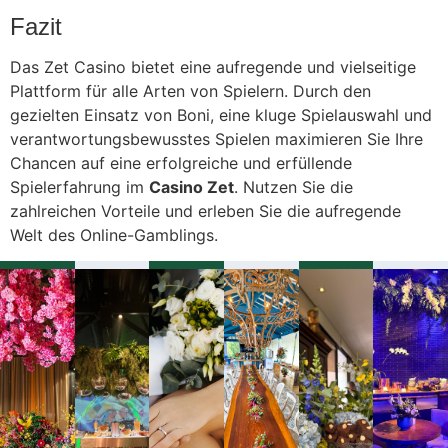
Fazit
Das Zet Casino bietet eine aufregende und vielseitige
Plattform für alle Arten von Spielern. Durch den
gezielten Einsatz von Boni, eine kluge Spielauswahl und
verantwortungsbewusstes Spielen maximieren Sie Ihre
Chancen auf eine erfolgreiche und erfüllende
Spielerfahrung im
Casino Zet
. Nutzen Sie die
zahlreichen Vorteile und erleben Sie die aufregende
Welt des Online-Gamblings.