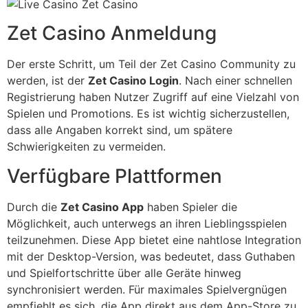
Zet Casino Anmeldung
Der erste Schritt, um Teil der Zet Casino Community zu
werden, ist der
Zet Casino Login
. Nach einer schnellen
Registrierung haben Nutzer Zugriff auf eine Vielzahl von
Spielen und Promotions. Es ist wichtig sicherzustellen,
dass alle Angaben korrekt sind, um spätere
Schwierigkeiten zu vermeiden.
Verfügbare Plattformen
Durch die
Zet Casino App
haben Spieler die
Möglichkeit, auch unterwegs an ihren Lieblingsspielen
teilzunehmen. Diese App bietet eine nahtlose Integration
mit der Desktop-Version, was bedeutet, dass Guthaben
und Spielfortschritte über alle Geräte hinweg
synchronisiert werden. Für maximales Spielvergnügen
empfiehlt es sich, die App direkt aus dem App-Store zu