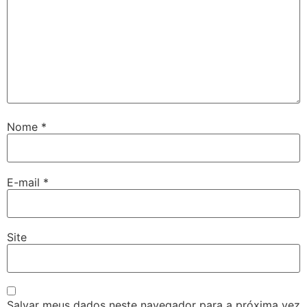
Nome
*
E-mail
*
Site
Salvar meus dados neste navegador para a próxima vez