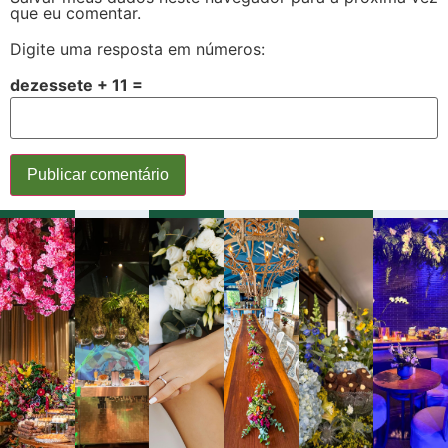
que eu comentar.
Digite uma resposta em números:
dezessete + 11 =