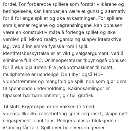
fordel. For forberedte spillere som forstår vilkårene og
betingelsene, kan kampanjen være et gunstig alternativ
for å forlenge spillet og øke avkastningen. For spillere
som kjenner reglene og begrensningene, kan bonusen
være en konstruktiv måte å forlenge spillet og øke
verdien på. Mixed reality-gambling skaper interaktive
lag, ved å innlemme fysiske rom i spill.
Identitetsbeskyttelse er et viktig salgsargument, ved å
eliminere full KYC. Onlineoperatører tilbyr også bonuser
for å øke lojaliteten. Fra jackpotmaskiner til rulett,
mulighetene er uendelige. De tilbyr også HD-
videostrømmer og mangfoldige spill, noe som gjør dem
til spennende underholdning. Kasinosamlinger er
tilpasset bærbare enheter, gir full grafikk.
Til slutt, Kryptospill er en voksende trend.
videospillkonkurransebetting sprer seg raskt, skape nytt
engasjement blant fans. Pengers plass i blokkjeden i
iGaming får fart. Spill over hele verden fjerner