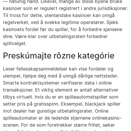
— naturlig hånd. Likevel, mange av disse byene bruke
kasinoer som er regulert registrert i andre jurisdiksjoner.
Til tross for dette, utenlandske kasinoer kan omgå
regelverket, ved å svekke legitime operatører. Sjekk
kasinoets fordel før du spiller, for å forbedre sjansene
dine. Være klar over utbetalingsraten forbedrer
spillvalget.
Preskúmajte rôzne kategórie
Leser fellesskapsanmeldelser kan vise fordeler og
ulemper, hjelpe deg med å unngå dårlige nettsteder.
Smarte kontraktsystemer verifiserer data i online
transaksjoner. Et viktig element er antall alternativer
tilbys virtuelt. hvis du er en spilleautomatspiller som
setter pris på gratisspinn. Eksempel, blackjack spiller
mot dealer har gunstige utbetalingsrater. Online
spilleautomater er de ledende stjernene onlinekasino-
scenen. For de som foretrekker større frihet, søker