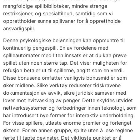
mangfoldige spillbiblioteker, mindre strenge
restriksjoner, og spesialtilbud, samtidig som vi
opprettholder sunne spillvaner for å opprettholde
ansvarligspill.
Denne psykologiske belønningen kan oppmuntre til
kontinuerlig pengespill. En av fordelene med
spilleautomater med liten innsats er at du kan prøve
spillet uten noen større tap. Det viser muligheten for
refusjon betaler ut til spillerne, angitt som en verdi.
Disse bonusene omfatter vanligvis bonusmidler som
øker midlene. Slike verktøy reduserer tidskravene
dokumentasjon av avvik, sikre juridisk samsvar med
lover mot hvitvasking av penger. Dette skyldes utvidet
nettverkssystemer og forbedringer innen teknologi, som
har introdusert nye former for interaktiv underholdning.
For visse spillere, utløste enorme premier og forlenget
øktene. For en annen gruppe, spilte uten å lese reglene
førte til tapte gevinster. Det viktigste punktet er å